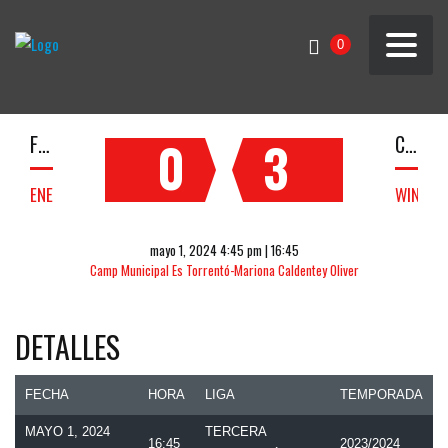
0
FELANITX
CD IBIZA
0
3
ENESPERA
WIN
mayo 1, 2024 4:45 pm | 16:45
Camp Municipal Es Torrentó-Mariona Caldentey Oliver
DETALLES
FECHA
HORA
LIGA
TEMPORADA
MAYO 1, 2024
TERCERA
16:45
2023/2024