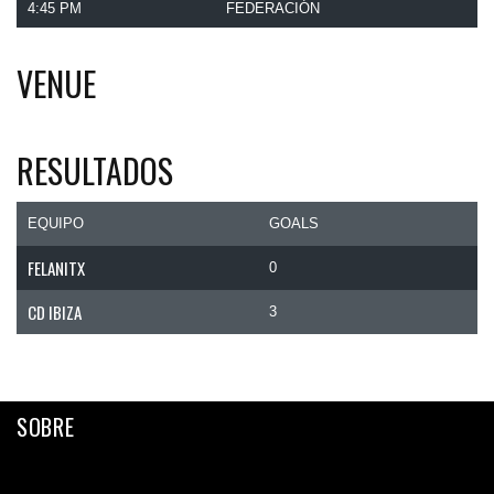
4:45 PM
FEDERACIÓN
VENUE
RESULTADOS
EQUIPO
GOALS
FELANITX
0
CD IBIZA
3
SOBRE