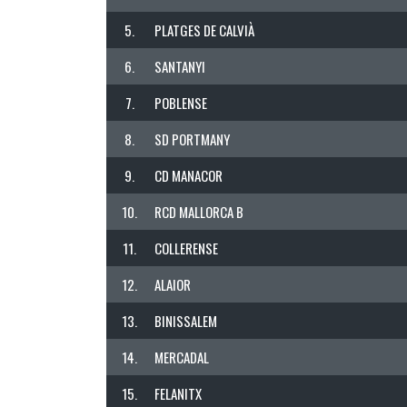
5.
PLATGES DE CALVIÀ
6.
SANTANYI
7.
POBLENSE
8.
SD PORTMANY
9.
CD MANACOR
10.
RCD MALLORCA B
11.
COLLERENSE
12.
ALAIOR
SOBRE
13.
BINISSALEM
14.
MERCADAL
15.
FELANITX