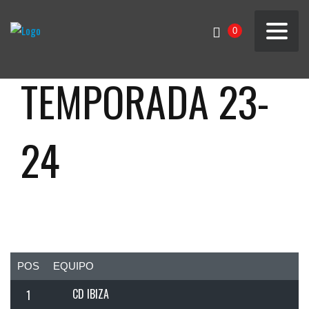
0
TEMPORADA 23-
24
POS
EQUIPO
CD IBIZA
1