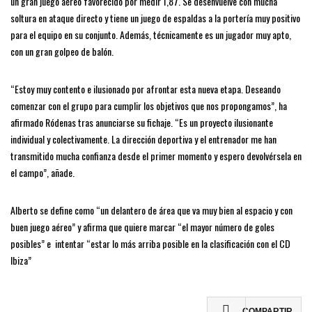
un gran juego aéreo favorecido por medir 1,87. Se desenvuelve con mucha
soltura en ataque directo y tiene un juego de espaldas a la portería muy positivo
para el equipo en su conjunto. Además, técnicamente es un jugador muy apto,
con un gran golpeo de balón.
“Estoy muy contento e ilusionado por afrontar esta nueva etapa. Deseando
comenzar con el grupo para cumplir los objetivos que nos propongamos”, ha
afirmado Ródenas tras anunciarse su fichaje. “Es un proyecto ilusionante
individual y colectivamente. La dirección deportiva y el entrenador me han
transmitido mucha confianza desde el primer momento y espero devolvérsela en
el campo”, añade.
Alberto se define como “un delantero de área que va muy bien al espacio y con
buen juego aéreo” y afirma que quiere marcar “el mayor número de goles
posibles” e intentar “estar lo más arriba posible en la clasificación con el CD
Ibiza”
COMPARTIR