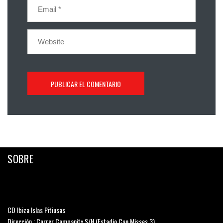
SOBRE
CD Ibiza Islas Pitiusas
Dirección : Carrer Campanitx S/N (Estadio Can Misses 3)