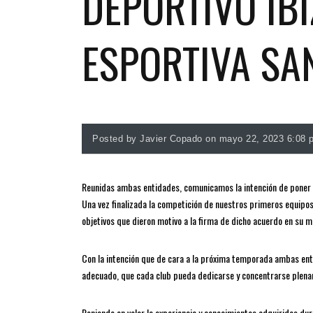
DEPORTIVO IBI
ESPORTIVA SA
Posted by Javier Copado on mayo 22, 2023 6:08 
Reunidas ambas entidades, comunicamos la intención de poner fi
Una vez finalizada la competición de nuestros primeros equipo
objetivos que dieron motivo a la firma de dicho acuerdo en su 
Con la intención que de cara a la próxima temporada ambas en
adecuado, que cada club pueda dedicarse y concentrarse plenam
Poniendo en valor la experiencia y conocimientos adquiridos dur