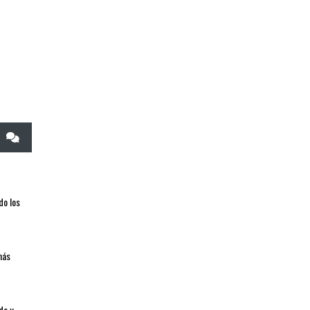
do los
ás
do y