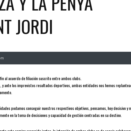
ZA Y LA PENYA
NT JORDI
pm
n al acuerdo de filiación suscrito entre ambos clubs.
s, y ante los imprevistos resultados deportivos, ambas entidades nos hemos replantea
momento.
tidades podamos conseguir nuestros respectivos objetivos, pensamos, hoy decisivo y m
ente en la toma de decisiones y capacidad de gestión centradas en su destino.
ante este camino recorrido juntos, la intención de ambos clubs es de seguir colaboran