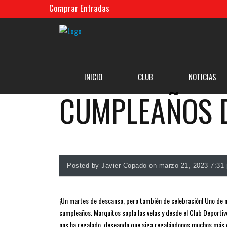
Comprar Entradas
INICIO
CLUB
NOTICIAS
CUMPLEAÑOS 
Posted by Javier Copado on marzo 21, 2023 7:31
¡Un martes de descanso, pero también de celebración! Uno de nues
cumpleaños. Marquitos sopla las velas y desde el Club Deporti
nos ha regalado, deseando que siga regalándonos muchos más