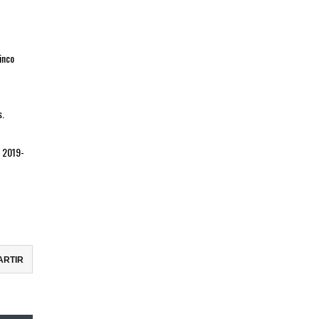
inco
s.
s 2019-
ARTIR